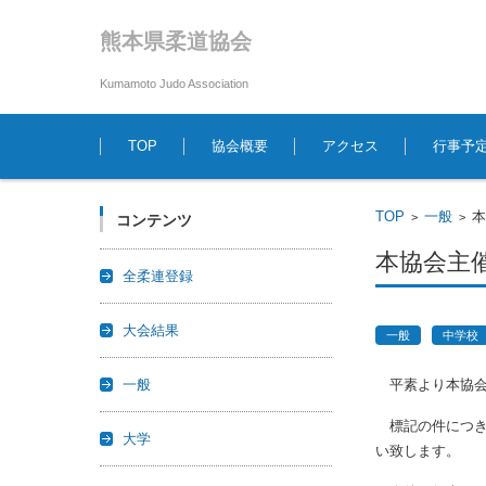
熊本県柔道協会
Kumamoto Judo Association
コンテンツに移動
TOP
協会概要
アクセス
行事予
TOP
一般
>
>
コンテンツ
本協会主
全柔連登録
大会結果
一般
中学校
一般
平素より本協会
標記の件につき
大学
い致します。