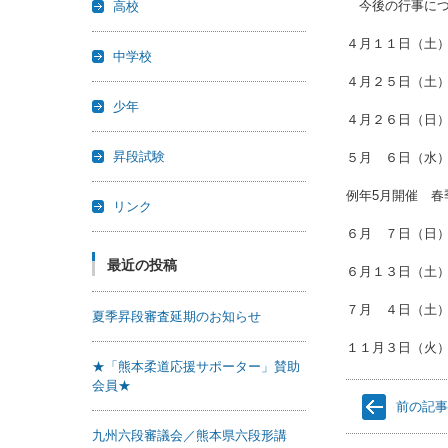
今後の行事につ
高校
４月１１日（土
中学校
４月２５日（土
少年
４月２６日（日
昇段試験
５月 ６日（水
例年5月開催 春
リンク
６月 ７日（日
最近の投稿
６月１３日（土
７月 ４日（土
夏季昇段審査延期のお知らせ
１１月３日（火
★「熊本柔道応援サポーター」賛助
会員★
前の記
九州六段審議会／熊本県六段形講