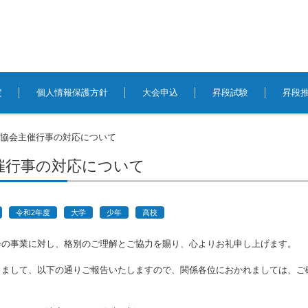
定
個人情報保護方針
大会申込
昇段試験
昇段
本協会主催行事の対応について
催行事の対応について
令和2年度
大学
少年
高校
の事業に対し、格別のご理解とご協力を賜り、心よりお礼申し上げます。
まして、以下の通りご報告いたしますので、関係各位におかれましては、ご