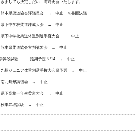
きましても決定しだい、随時更新いたします。
）熊本県柔道協会評議員会 → 中止 ※書面決議
）県下中学校柔道錬成大会 → 中止
）県下中学校柔道体重別選手権大会 → 中止
）熊本県柔道協会審判講習会 → 中止
季昇段試験 → 延期予定６/14 → 中止
）九州ジュニア体重別選手権大会県予選 → 中止
）南九州形講習会 → 中止
）県下高校一年生柔道大会 → 中止
）秋季昇段試験 → 中止
事