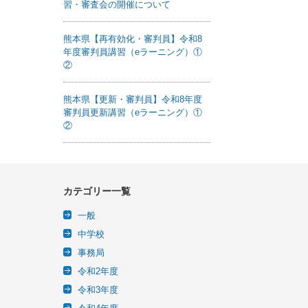
習・審査会の開催について
熊本県【再有効化・審判員】令和8
年度審判員講習（eラーニング）①
②
熊本県【更新・審判員】令和8年度
審判員更新講習（eラーニング）①
②
カテゴリー一覧
一般
中学校
事務局
令和2年度
令和3年度