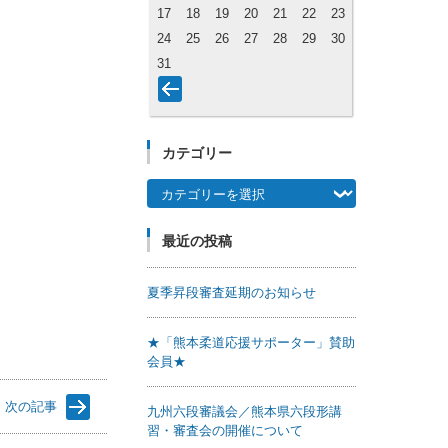
17
18
19
20
21
22
23
24
25
26
27
28
29
30
31
カテゴリー
カテゴリー
最近の投稿
夏季昇段審査延期のお知らせ
★「熊本柔道応援サポーター」賛助
会員★
次の記事
九州六段審議会／熊本県六段形講
習・審査会の開催について