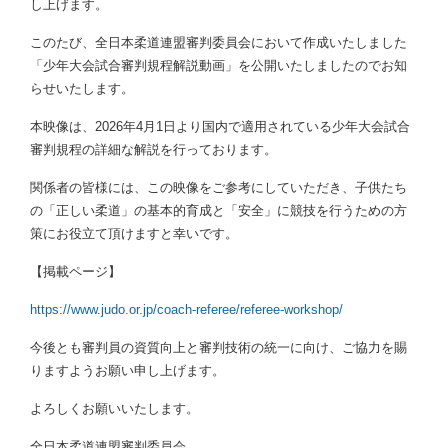
し上げます。
このたび、全日本柔道連盟審判委員会において作成いたしました
「少年大会試合審判規程解説動画」を公開いたしましたのでお知
らせいたします。
本映像は、2026年4月1日より国内で適用されている少年大会試合
審判規程の詳細な解説を行っております。
関係者の皆様には、この映像をご参考にしていただき、子供たち
の「正しい柔道」の基本的育成と「安全」に競技を行うための方
策にお役立て頂けますと幸いです。
【掲載ページ】
https://www.judo.or.jp/coach-referee/referee-workshop/
今後とも審判員の資質向上と審判技術の統一に向け、ご協力を賜
りますようお願い申し上げます。
よろしくお願いいたします。
全日本柔道連盟審判委員会