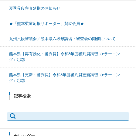
夏季昇段審査延期のお知らせ
★「熊本柔道応援サポーター」賛助会員★
九州六段審議会／熊本県六段形講習・審査会の開催について
熊本県【再有効化・審判員】令和8年度審判員講習（eラーニン
グ）①②
熊本県【更新・審判員】令和8年度審判員更新講習（eラーニン
グ）①②
記事検索
検索: