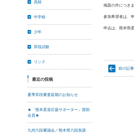
高校
掲題の件につき
参加希望者は、
中学校
申込は、熊本県
少年
昇段試験
リンク
前の記
最近の投稿
夏季昇段審査延期のお知らせ
★「熊本柔道応援サポーター」賛助
会員★
九州六段審議会／熊本県六段形講