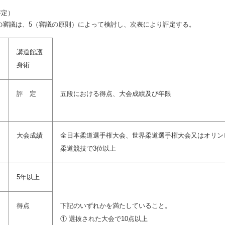
評定）
補者の審議は、5（審議の原則）によって検討し、次表により評定する。
講道館護
身術
評 定
五段における得点、大会成績及び年限
大会成績
全日本柔道選手権大会、世界柔道選手権大会又はオリン
柔道競技で3位以上
5年以上
得点
下記のいずれかを満たしていること。
① 選抜された大会で10点以上