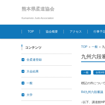
熊本県柔道協会
Kumamoto Judo Association
コンテンツに移動
TOP
協会概要
アクセス
行事予
TOP
一般
>
>
コンテンツ
九州六段
全柔連登録
大会結果
一般
令和4
一般
標記の件につい
R4九州六段審議
大学
↓以下、講道館H