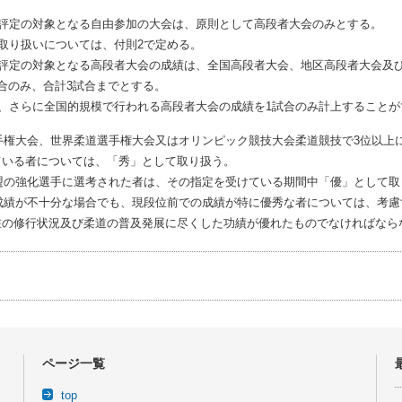
の評定の対象となる自由参加の大会は、原則として高段者大会のみとする。
の取り扱いについては、付則2で定める。
の評定の対象となる高段者大会の成績は、全国高段者大会、地区高段者大会及
合のみ、合計3試合までとする。
て、さらに全国的規模で行われる高段者大会の成績を1試合のみ計上すること
選手権大会、世界柔道選手権大会又はオリンピック競技大会柔道競技で3位以上
ている者については、「秀」として取り扱う。
連盟の強化選手に選考された者は、その指定を受けている期間中「優」として
合成績が不十分な場合でも、現段位前での成績が特に優秀な者については、考
在の修行状況及び柔道の普及発展に尽くした功績が優れたものでなければなら
事
ページ一覧
top