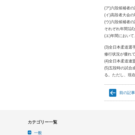
(ア)六段候補者
(イ)高段者大会
(ウ)六段候補者
それぞれ年間1試
(エ)年間におい
(3)全日本柔道
修行状況が優れ
(4)全日本柔道
(5)五段時の試
る。ただし、現
前の記
カテゴリー一覧
一般