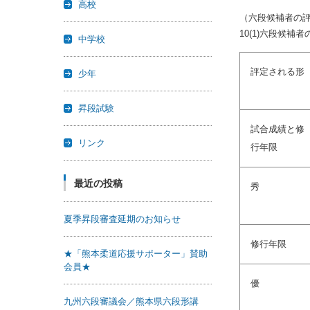
高校
（六段候補者の
10(1)六段候
中学校
評定される形
少年
昇段試験
試合成績と修
リンク
行年限
最近の投稿
秀
夏季昇段審査延期のお知らせ
修行年限
★「熊本柔道応援サポーター」賛助
会員★
優
九州六段審議会／熊本県六段形講