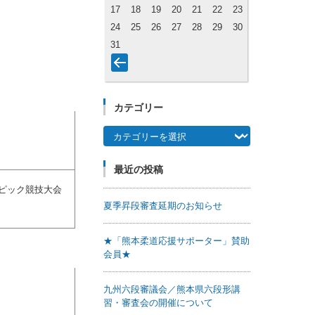
17
18
19
20
21
22
23
24
25
26
27
28
29
30
31
カテゴリー
カテゴリー
最近の投稿
ピック競技大会
夏季昇段審査延期のお知らせ
★「熊本柔道応援サポーター」賛助
会員★
九州六段審議会／熊本県六段形講
習・審査会の開催について