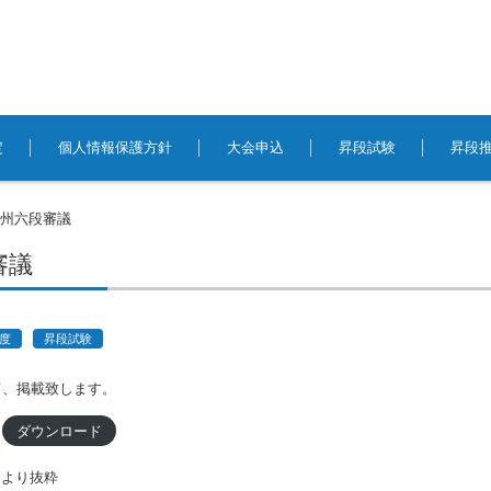
定
個人情報保護方針
大会申込
昇段試験
昇段
九州六段審議
審議
年度
昇段試験
て、掲載致します。
ダウンロード
Pより抜粋