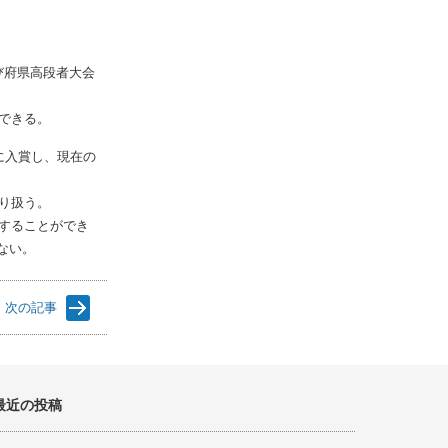
び府県高段者大会
ができる。
に入賞し、現在の
取り扱う。
慮することができ
ない。
次の記事
最近の投稿