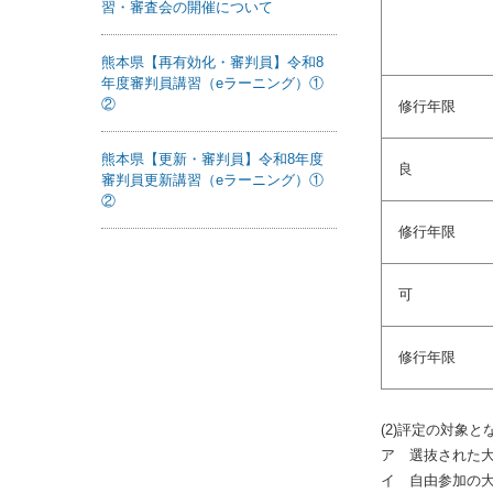
習・審査会の開催について
熊本県【再有効化・審判員】令和8
年度審判員講習（eラーニング）①
②
修行年限
熊本県【更新・審判員】令和8年度
良
審判員更新講習（eラーニング）①
②
修行年限
可
修行年限
(2)評定の対象
ア 選抜された
イ 自由参加の