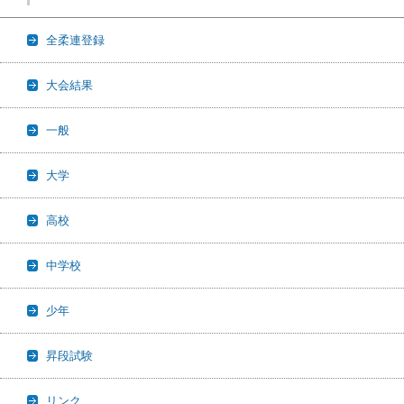
全柔連登録
大会結果
一般
大学
高校
中学校
少年
昇段試験
リンク