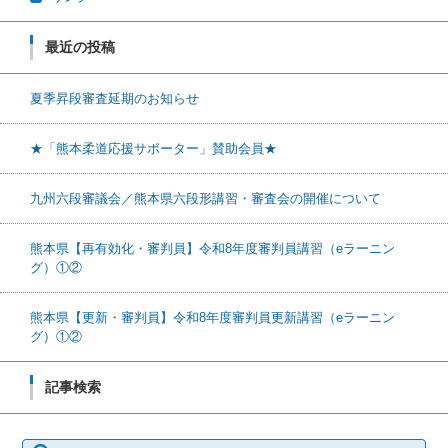
最近の投稿
夏季昇段審査延期のお知らせ
★「熊本柔道応援サポーター」賛助会員★
九州六段審議会／熊本県六段形講習・審査会の開催について
熊本県【再有効化・審判員】令和8年度審判員講習（eラーニン
グ）①②
熊本県【更新・審判員】令和8年度審判員更新講習（eラーニン
グ）①②
記事検索
検索: