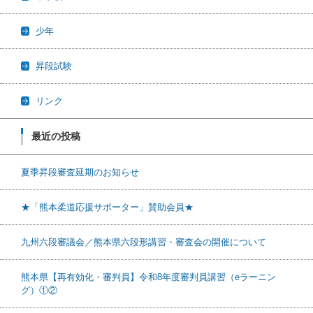
少年
昇段試験
リンク
最近の投稿
夏季昇段審査延期のお知らせ
★「熊本柔道応援サポーター」賛助会員★
九州六段審議会／熊本県六段形講習・審査会の開催について
熊本県【再有効化・審判員】令和8年度審判員講習（eラーニン
グ）①②