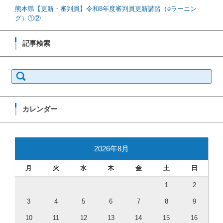
熊本県【更新・審判員】令和8年度審判員更新講習（eラーニン
グ）①②
記事検索
検索:
カレンダー
2026年8月
月
火
水
木
金
土
日
1
2
3
4
5
6
7
8
9
10
11
12
13
14
15
16