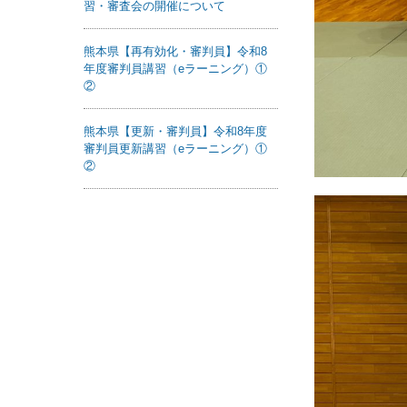
習・審査会の開催について
熊本県【再有効化・審判員】令和8
年度審判員講習（eラーニング）①
②
熊本県【更新・審判員】令和8年度
審判員更新講習（eラーニング）①
②