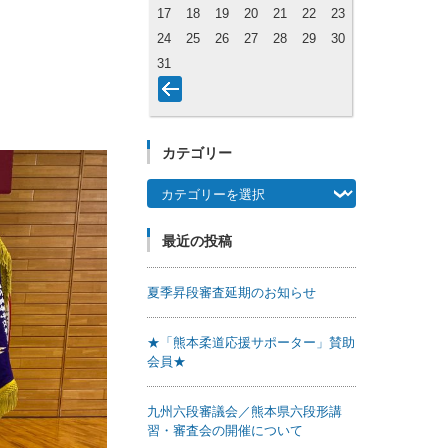
17
18
19
20
21
22
23
24
25
26
27
28
29
30
31
カテゴリー
カテゴリー
最近の投稿
夏季昇段審査延期のお知らせ
★「熊本柔道応援サポーター」賛助
会員★
九州六段審議会／熊本県六段形講
習・審査会の開催について