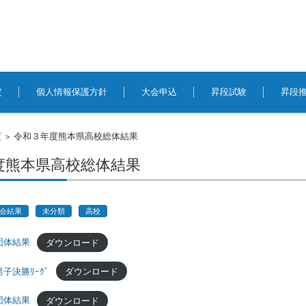
定
個人情報保護方針
大会申込
昇段試験
昇段
度
令和３年度熊本県高校総体結果
>
度熊本県高校総体結果
会結果
未分類
高校
団体結果
ダウンロード
子決勝ﾘｰｸﾞ
ダウンロード
団体結果
ダウンロード