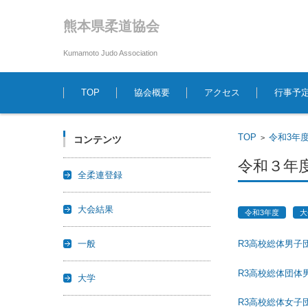
熊本県柔道協会
Kumamoto Judo Association
コンテンツに移動
TOP
協会概要
アクセス
行事予
TOP
令和3年
>
コンテンツ
令和３年
全柔連登録
大会結果
令和3年度
大
一般
R3高校総体男子
R3高校総体団体男
大学
R3高校総体女子