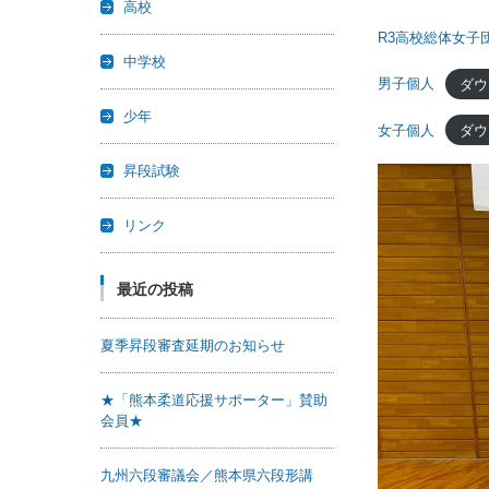
高校
R3高校総体女子団
中学校
男子個人
ダウ
少年
女子個人
ダウ
昇段試験
リンク
最近の投稿
夏季昇段審査延期のお知らせ
★「熊本柔道応援サポーター」賛助
会員★
九州六段審議会／熊本県六段形講