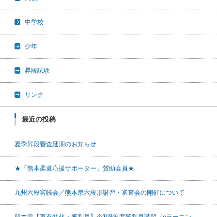
中学校
少年
昇段試験
リンク
最近の投稿
夏季昇段審査延期のお知らせ
★「熊本柔道応援サポーター」賛助会員★
九州六段審議会／熊本県六段形講習・審査会の開催について
熊本県【再有効化・審判員】令和8年度審判員講習（eラーニン