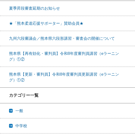
夏季昇段審査延期のお知らせ
★「熊本柔道応援サポーター」賛助会員★
九州六段審議会／熊本県六段形講習・審査会の開催について
熊本県【再有効化・審判員】令和8年度審判員講習（eラーニン
グ）①②
熊本県【更新・審判員】令和8年度審判員更新講習（eラーニン
グ）①②
カテゴリー一覧
一般
中学校