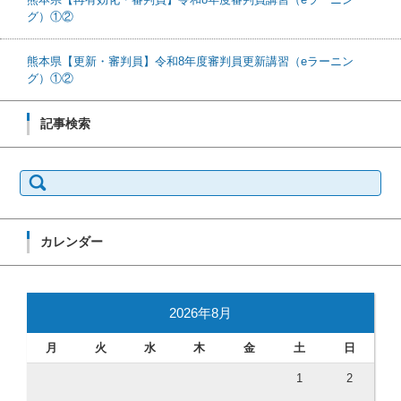
グ）①②
熊本県【更新・審判員】令和8年度審判員更新講習（eラーニン
グ）①②
記事検索
検索:
カレンダー
2026年8月
月
火
水
木
金
土
日
1
2