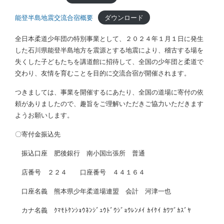
能登半島地震交流合宿概要
ダウンロード
全日本柔道少年団の特別事業として、２０２４年１月１日に発生
した石川県能登半島地方を震源とする地震により、稽古する場を
失くした子どもたちを講道館に招待して、全国の少年団と柔道で
交わり、友情を育むことを目的に交流合宿が開催されます。
つきましては、事業を開催するにあたり、全国の道場に寄付の依
頼がありましたので、趣旨をご理解いただきご協力いただきます
ようお願いします。
〇寄付金振込先
振込口座 肥後銀行 南小国出張所 普通
店番号 ２２４ 口座番号 ４４１６４
口座名義 熊本県少年柔道場連盟 会計 河津一也
カナ名義 ｸﾏﾓﾄｹﾝｼｮｳﾈﾝｼﾞｭｳﾄﾞｳｼﾞｮｳﾚﾝﾒｲ ｶｲｹｲ ｶﾜﾂﾞｶｽﾞﾔ