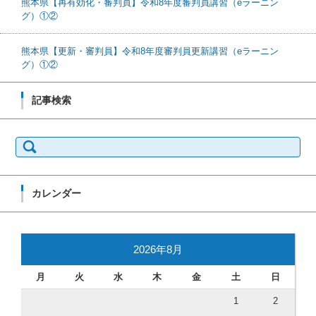
熊本県【再有効化・審判員】令和8年度審判員講習（eラーニン
グ）①②
熊本県【更新・審判員】令和8年度審判員更新講習（eラーニン
グ）①②
記事検索
検索:
カレンダー
2026年8月
月
火
水
木
金
土
日
1
2