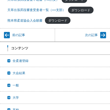
天草出張昇段審査受査者一覧（○○支部）
ダウンロード
熊本県柔道協会入会願書
ダウンロード
前の記事
次の記事
コンテンツ
全柔連登録
大会結果
一般
大学
高校