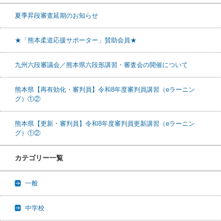
夏季昇段審査延期のお知らせ
★「熊本柔道応援サポーター」賛助会員★
九州六段審議会／熊本県六段形講習・審査会の開催について
熊本県【再有効化・審判員】令和8年度審判員講習（eラーニン
グ）①②
熊本県【更新・審判員】令和8年度審判員更新講習（eラーニン
グ）①②
カテゴリー一覧
一般
中学校