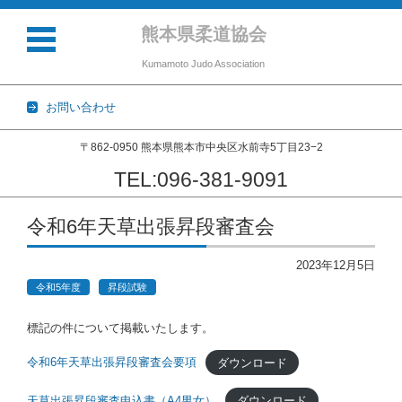
熊本県柔道協会
Kumamoto Judo Association
お問い合わせ
〒862-0950 熊本県熊本市中央区水前寺5丁目23−2
TEL:096-381-9091
コンテンツに移動
令和6年天草出張昇段審査会
2023年12月5日
令和5年度
昇段試験
標記の件について掲載いたします。
令和6年天草出張昇段審査会要項
ダウンロード
天草出張昇段審査申込書（A4男女）
ダウンロード