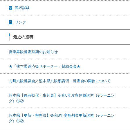
昇段試験
リンク
最近の投稿
夏季昇段審査延期のお知らせ
★「熊本柔道応援サポーター」賛助会員★
九州六段審議会／熊本県六段形講習・審査会の開催について
熊本県【再有効化・審判員】令和8年度審判員講習（eラーニン
グ）①②
熊本県【更新・審判員】令和8年度審判員更新講習（eラーニン
グ）①②