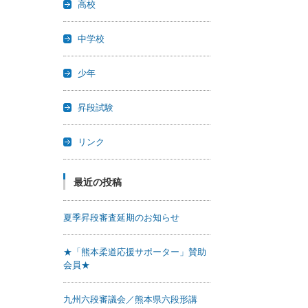
高校
中学校
少年
昇段試験
リンク
最近の投稿
夏季昇段審査延期のお知らせ
★「熊本柔道応援サポーター」賛助
会員★
九州六段審議会／熊本県六段形講