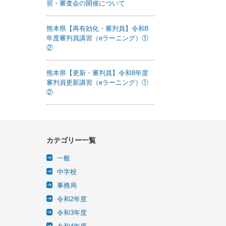
習・審査会の開催について
熊本県【再有効化・審判員】令和8
年度審判員講習（eラーニング）①
②
熊本県【更新・審判員】令和8年度
審判員更新講習（eラーニング）①
②
カテゴリー一覧
一般
中学校
事務局
令和2年度
令和3年度