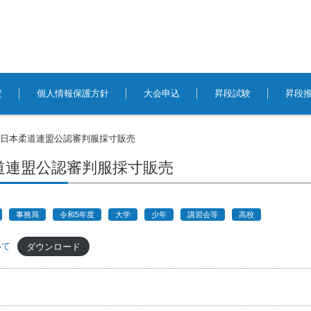
定
個人情報保護方針
大会申込
昇段試験
昇段
全日本柔道連盟公認審判服採寸販売
道連盟公認審判服採寸販売
事務局
令和5年度
大学
少年
講習会等
高校
いて
ダウンロード
事