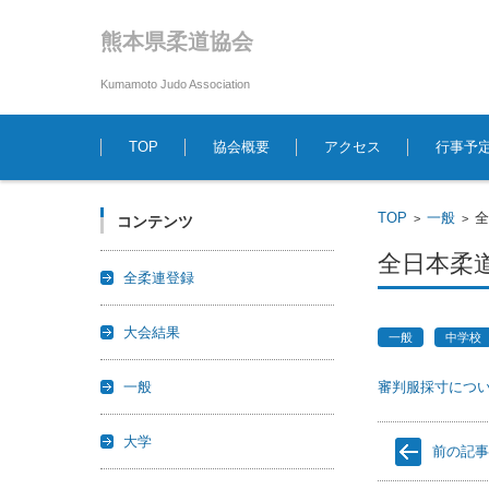
熊本県柔道協会
Kumamoto Judo Association
コンテンツに移動
TOP
協会概要
アクセス
行事予
TOP
一般
>
>
コンテンツ
全日本柔
全柔連登録
大会結果
一般
中学校
一般
審判服採寸につ
大学
前の記