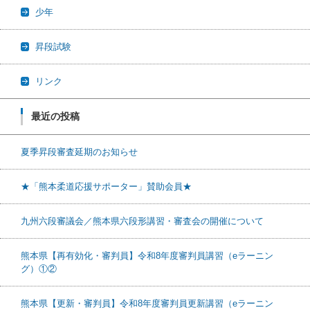
少年
昇段試験
リンク
最近の投稿
夏季昇段審査延期のお知らせ
★「熊本柔道応援サポーター」賛助会員★
九州六段審議会／熊本県六段形講習・審査会の開催について
熊本県【再有効化・審判員】令和8年度審判員講習（eラーニン
グ）①②
熊本県【更新・審判員】令和8年度審判員更新講習（eラーニン