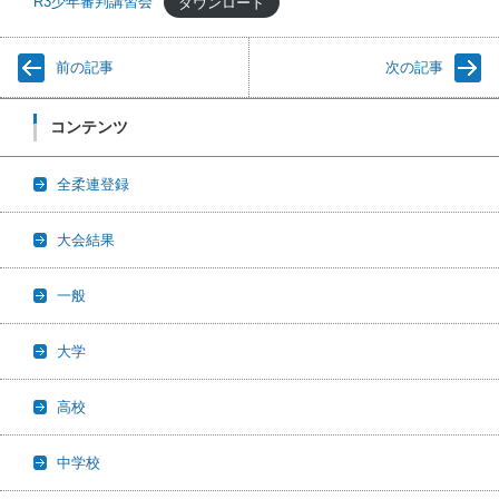
R3少年審判講習会
ダウンロード
前の記事
次の記事
コンテンツ
全柔連登録
大会結果
一般
大学
高校
中学校