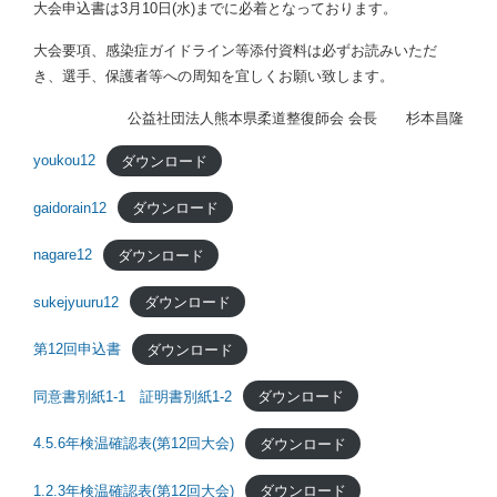
大会申込書は3月10日(水)までに必着となっております。
大会要項、感染症ガイドライン等添付資料は必ずお読みいただ
き、選手、保護者等への周知を宜しくお願い致します。
公益社団法人熊本県柔道整復師会 会長 杉本昌隆
youkou12
ダウンロード
gaidorain12
ダウンロード
nagare12
ダウンロード
sukejyuuru12
ダウンロード
第12回申込書
ダウンロード
同意書別紙1-1 証明書別紙1-2
ダウンロード
4.5.6年検温確認表(第12回大会)
ダウンロード
1.2.3年検温確認表(第12回大会)
ダウンロード