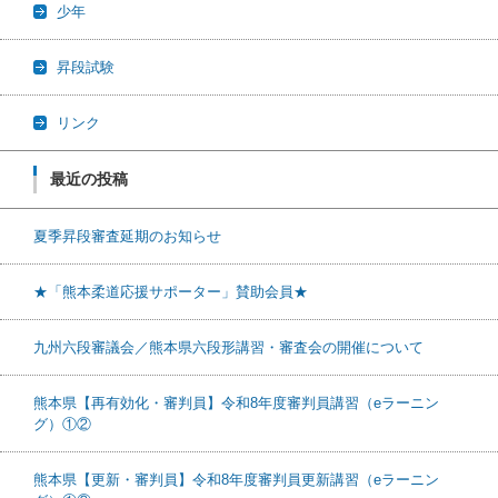
少年
昇段試験
リンク
最近の投稿
夏季昇段審査延期のお知らせ
★「熊本柔道応援サポーター」賛助会員★
九州六段審議会／熊本県六段形講習・審査会の開催について
熊本県【再有効化・審判員】令和8年度審判員講習（eラーニン
グ）①②
熊本県【更新・審判員】令和8年度審判員更新講習（eラーニン