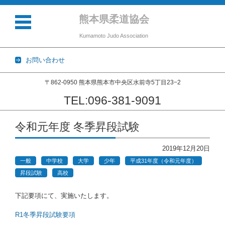
熊本県柔道協会
Kumamoto Judo Association
お問い合わせ
〒862-0950 熊本県熊本市中央区水前寺5丁目23−2
TEL:096-381-9091
コンテンツに移動
令和元年度 冬季昇段試験
2019年12月20日
一般
中学校
大学
少年
平成31年度（令和元年度）
昇段試験
高校
下記要項にて、実施いたします。
R1冬季昇段試験要項