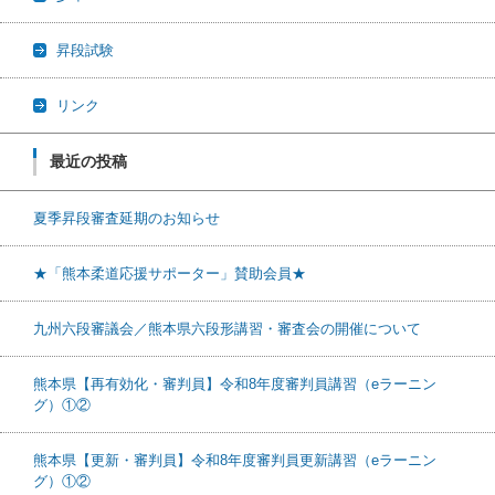
昇段試験
リンク
最近の投稿
夏季昇段審査延期のお知らせ
★「熊本柔道応援サポーター」賛助会員★
九州六段審議会／熊本県六段形講習・審査会の開催について
熊本県【再有効化・審判員】令和8年度審判員講習（eラーニン
グ）①②
熊本県【更新・審判員】令和8年度審判員更新講習（eラーニン
グ）①②