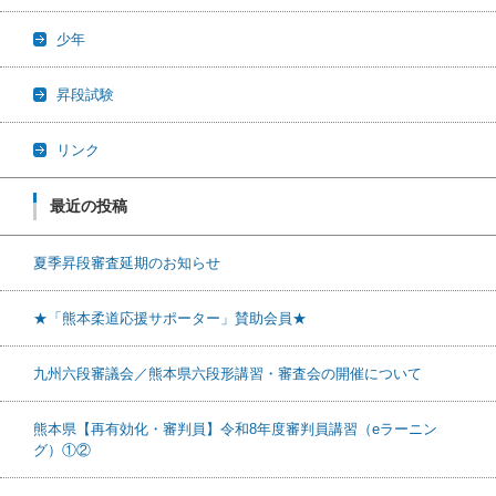
少年
昇段試験
リンク
最近の投稿
夏季昇段審査延期のお知らせ
★「熊本柔道応援サポーター」賛助会員★
九州六段審議会／熊本県六段形講習・審査会の開催について
熊本県【再有効化・審判員】令和8年度審判員講習（eラーニン
グ）①②