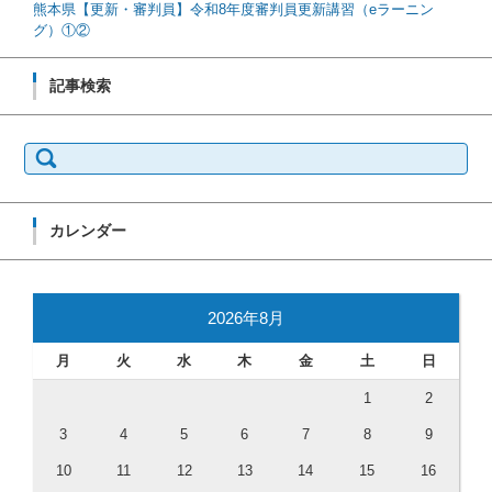
熊本県【更新・審判員】令和8年度審判員更新講習（eラーニン
グ）①②
記事検索
検索:
カレンダー
2026年8月
月
火
水
木
金
土
日
1
2
3
4
5
6
7
8
9
10
11
12
13
14
15
16