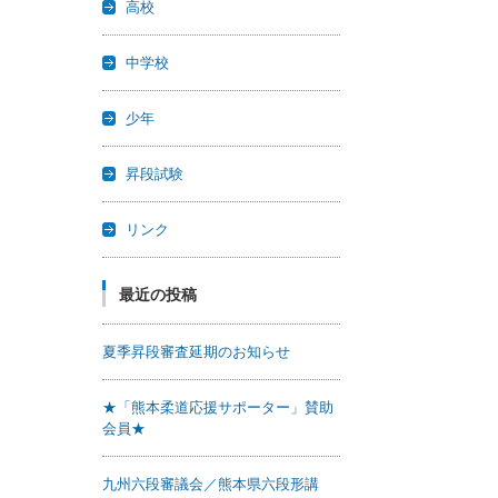
高校
中学校
少年
昇段試験
リンク
最近の投稿
夏季昇段審査延期のお知らせ
★「熊本柔道応援サポーター」賛助
会員★
九州六段審議会／熊本県六段形講