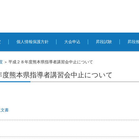
定
個人情報保護方針
大会申込
昇段試験
昇段
度
平成２８年度熊本県指導者講習会中止について
>
年度熊本県指導者講習会中止について
止文書
事