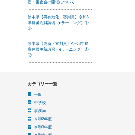
習・審査会の開催について
熊本県【再有効化・審判員】令和8
年度審判員講習（eラーニング）①
②
熊本県【更新・審判員】令和8年度
審判員更新講習（eラーニング）①
②
カテゴリー一覧
一般
中学校
事務局
令和2年度
令和3年度