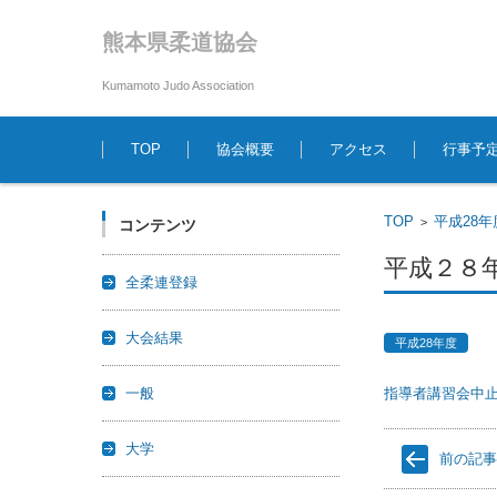
熊本県柔道協会
Kumamoto Judo Association
コンテンツに移動
TOP
協会概要
アクセス
行事予
TOP
平成28年
>
コンテンツ
平成２８
全柔連登録
大会結果
平成28年度
一般
指導者講習会中
大学
前の記