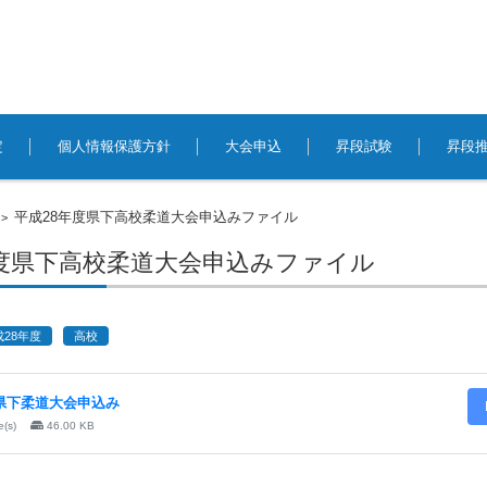
定
個人情報保護方針
大会申込
昇段試験
昇段
平成28年度県下高校柔道大会申込みファイル
>
年度県下高校柔道大会申込みファイル
成28年度
高校
8県下柔道大会申込み
le(s)
46.00 KB