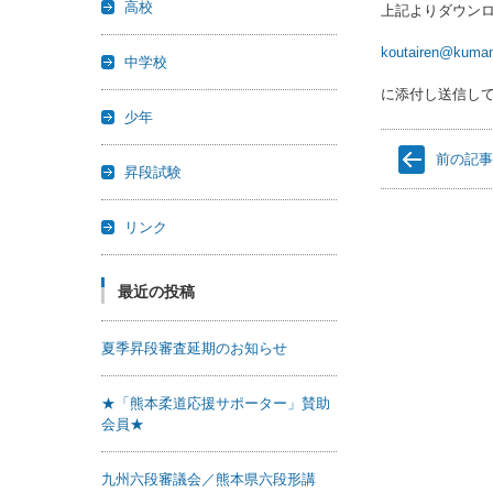
高校
上記よりダウン
koutairen@kumam
中学校
に添付し送信し
少年
前の記
昇段試験
リンク
最近の投稿
夏季昇段審査延期のお知らせ
★「熊本柔道応援サポーター」賛助
会員★
九州六段審議会／熊本県六段形講