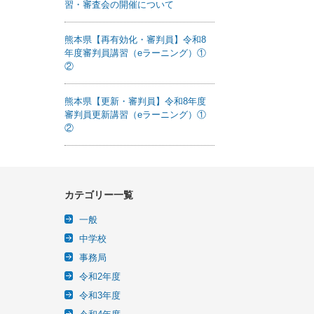
習・審査会の開催について
熊本県【再有効化・審判員】令和8
年度審判員講習（eラーニング）①
②
熊本県【更新・審判員】令和8年度
審判員更新講習（eラーニング）①
②
カテゴリー一覧
一般
中学校
事務局
令和2年度
令和3年度