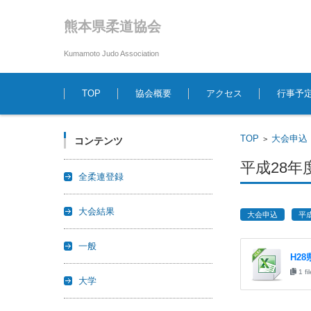
熊本県柔道協会
Kumamoto Judo Association
コンテンツに移動
TOP
協会概要
アクセス
行事予
TOP
大会申込
>
コンテンツ
平成28
全柔連登録
大会結果
大会申込
平
一般
H2
1 fi
大学