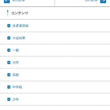
コンテンツ
全柔連登録
大会結果
一般
大学
高校
中学校
少年