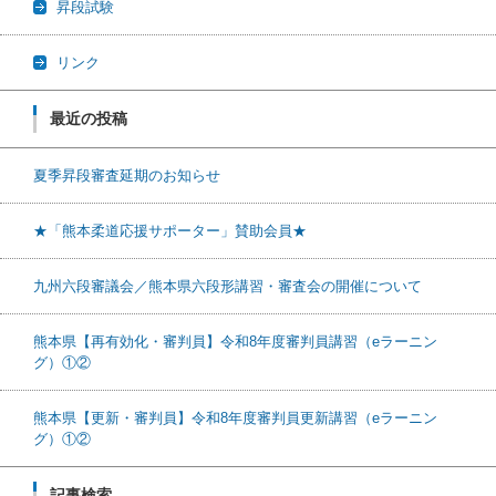
昇段試験
リンク
最近の投稿
夏季昇段審査延期のお知らせ
★「熊本柔道応援サポーター」賛助会員★
九州六段審議会／熊本県六段形講習・審査会の開催について
熊本県【再有効化・審判員】令和8年度審判員講習（eラーニン
グ）①②
熊本県【更新・審判員】令和8年度審判員更新講習（eラーニン
グ）①②
記事検索