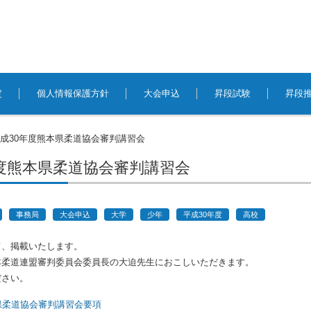
定
個人情報保護方針
大会申込
昇段試験
昇段
成30年度熊本県柔道協会審判講習会
年度熊本県柔道協会審判講習会
事務局
大会申込
大学
少年
平成30年度
高校
て、掲載いたします。
本柔道連盟審判委員会委員長の大迫先生におこしいただきます。
ださい。
県柔道協会審判講習会要項