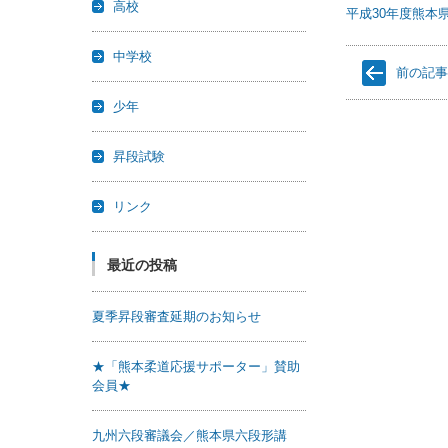
高校
平成30年度熊本
中学校
前の記
少年
昇段試験
リンク
最近の投稿
夏季昇段審査延期のお知らせ
★「熊本柔道応援サポーター」賛助
会員★
九州六段審議会／熊本県六段形講