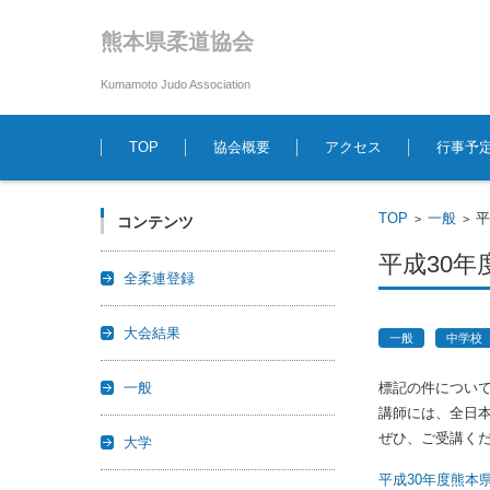
熊本県柔道協会
Kumamoto Judo Association
コンテンツに移動
TOP
協会概要
アクセス
行事予
TOP
一般
平
>
>
コンテンツ
平成30
全柔連登録
大会結果
一般
中学校
一般
標記の件につい
講師には、全日
ぜひ、ご受講く
大学
平成30年度熊本