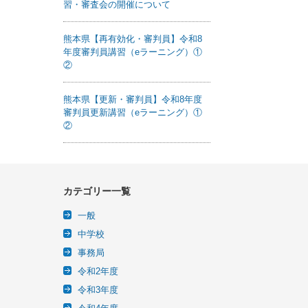
習・審査会の開催について
熊本県【再有効化・審判員】令和8
年度審判員講習（eラーニング）①
②
熊本県【更新・審判員】令和8年度
審判員更新講習（eラーニング）①
②
カテゴリー一覧
一般
中学校
事務局
令和2年度
令和3年度