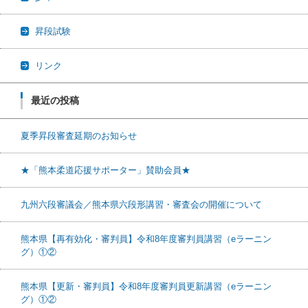
昇段試験
リンク
最近の投稿
夏季昇段審査延期のお知らせ
★「熊本柔道応援サポーター」賛助会員★
九州六段審議会／熊本県六段形講習・審査会の開催について
熊本県【再有効化・審判員】令和8年度審判員講習（eラーニン
グ）①②
熊本県【更新・審判員】令和8年度審判員更新講習（eラーニン
グ）①②