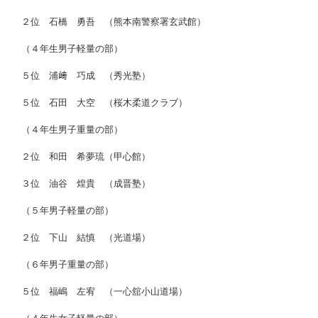
２位 石橋 勇吾 （熊本南警察署玄武館）
（４年生男子軽量の部）
５位 浦﨑 巧成 （秀光塾）
５位 石田 大空 （桜木柔道クラブ）
（４年生男子重量の部）
２位 和田 希夢琉（甲心館）
３位 油谷 煌貴 （成晋塾）
（５年男子軽量の部）
２位 下山 結慎 （光道場）
（６年男子重量の部）
５位 福嶋 左宥 （一心舘小山道場）