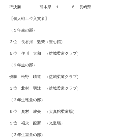
準決勝 熊本県 １ － ６ 長崎県
【個人戦上位入賞者】
（１年生の部）
３位 長谷河 魁茉（豊心館）
５位 住川 大和 （益城柔道クラブ）
（２年生の部）
優勝 松野 晴道 （益城柔道クラブ）
３位 北村 羽汰 （益城柔道クラブ）
（３年生軽量の部）
５位 奥村 峻矢 （大真館柔道場）
５位 福永 龍新 （光道場）
（３年生重量の部）