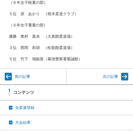
（６年女子軽量の部）
５位 原 あかり （桜木柔道クラブ）
（６年女子重量の部）
優勝 奥村 真央 （大真館柔道場）
３位 西岡 莉胡 （松龍館柔道場）
５位 竹下 瑠姫亜（菊池警察署菊誠館）
前の記事
次の記事
コンテンツ
全柔連登録
大会結果