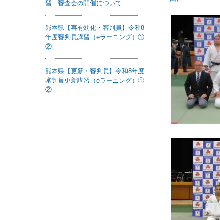
習・審査会の開催について
熊本県【再有効化・審判員】令和8
年度審判員講習（eラーニング）①
②
熊本県【更新・審判員】令和8年度
審判員更新講習（eラーニング）①
②