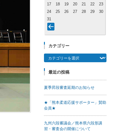
17
18
19
20
21
22
23
24
25
26
27
28
29
30
31
カテゴリー
カテゴリー
最近の投稿
夏季昇段審査延期のお知らせ
★「熊本柔道応援サポーター」賛助
会員★
九州六段審議会／熊本県六段形講
習・審査会の開催について