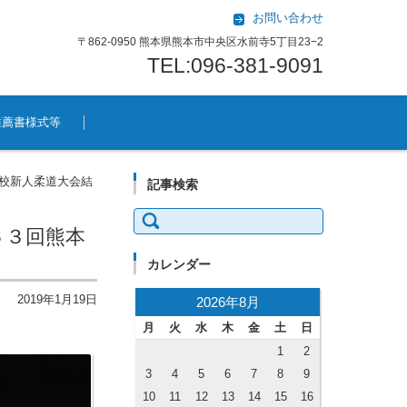
お問い合わせ
〒862-0950 熊本県熊本市中央区水前寺5丁目23−2
TEL:096-381-9091
推薦書様式等
校新人柔道大会結
記事検索
検索:
６３回熊本
カレンダー
2019年1月19日
2026年8月
月
火
水
木
金
土
日
1
2
3
4
5
6
7
8
9
10
11
12
13
14
15
16