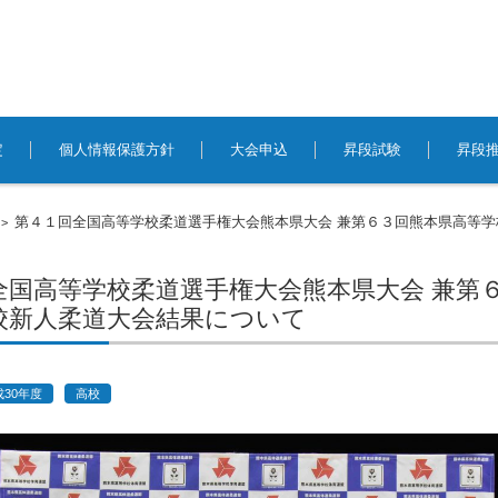
定
個人情報保護方針
大会申込
昇段試験
昇段
第４１回全国高等学校柔道選手権大会熊本県大会 兼第６３回熊本県高等学
>
全国高等学校柔道選手権大会熊本県大会 兼第
校新人柔道大会結果について
成30年度
高校