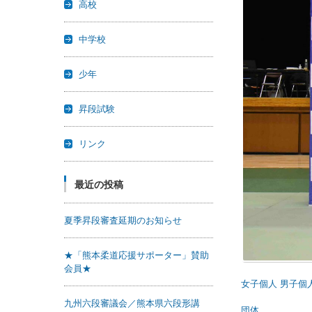
高校
中学校
少年
昇段試験
リンク
最近の投稿
夏季昇段審査延期のお知らせ
★「熊本柔道応援サポーター」賛助
会員★
女子個人
男子個
九州六段審議会／熊本県六段形講
団体