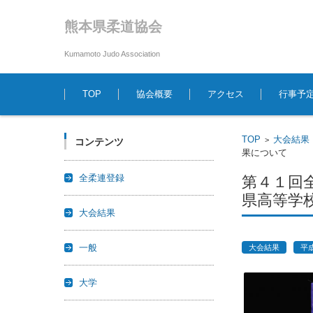
熊本県柔道協会
Kumamoto Judo Association
コンテンツに移動
TOP
協会概要
アクセス
行事予
TOP
大会結果
>
コンテンツ
果について
全柔連登録
第４１回
県高等学
大会結果
一般
大会結果
平
大学