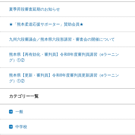
夏季昇段審査延期のお知らせ
★「熊本柔道応援サポーター」賛助会員★
九州六段審議会／熊本県六段形講習・審査会の開催について
熊本県【再有効化・審判員】令和8年度審判員講習（eラーニン
グ）①②
熊本県【更新・審判員】令和8年度審判員更新講習（eラーニン
グ）①②
カテゴリー一覧
一般
中学校