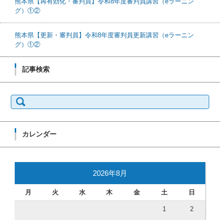
熊本県【再有効化・審判員】令和8年度審判員講習（eラーニン
グ）①②
熊本県【更新・審判員】令和8年度審判員更新講習（eラーニン
グ）①②
記事検索
検索:
カレンダー
2026年8月
月
火
水
木
金
土
日
1
2