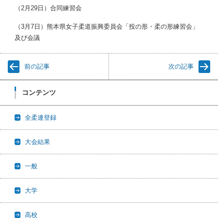
（2月29日）合同練習会
（3月7日）熊本県女子柔道振興委員会「投の形・柔の形練習会」
及び会議
前の記事
次の記事
コンテンツ
全柔連登録
大会結果
一般
大学
高校