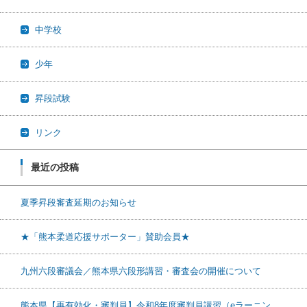
中学校
少年
昇段試験
リンク
最近の投稿
夏季昇段審査延期のお知らせ
★「熊本柔道応援サポーター」賛助会員★
九州六段審議会／熊本県六段形講習・審査会の開催について
熊本県【再有効化・審判員】令和8年度審判員講習（eラーニン