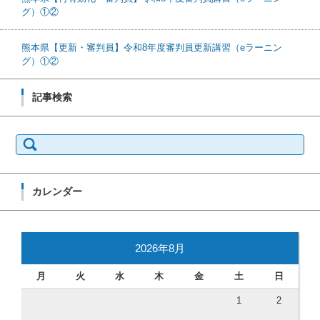
グ）①②
熊本県【更新・審判員】令和8年度審判員更新講習（eラーニン
グ）①②
記事検索
検索:
カレンダー
2026年8月
月
火
水
木
金
土
日
1
2