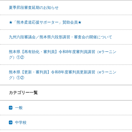
夏季昇段審査延期のお知らせ
★「熊本柔道応援サポーター」賛助会員★
九州六段審議会／熊本県六段形講習・審査会の開催について
熊本県【再有効化・審判員】令和8年度審判員講習（eラーニン
グ）①②
熊本県【更新・審判員】令和8年度審判員更新講習（eラーニン
グ）①②
カテゴリー一覧
一般
中学校