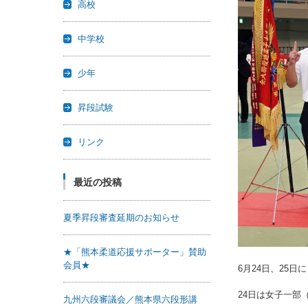
高校
中学校
少年
昇段試験
リンク
最近の投稿
夏季昇段審査延期のお知らせ
★「熊本柔道応援サポーター」賛助
会員★
6月24日、25
24日は女子一部
九州六段審議会／熊本県六段形講