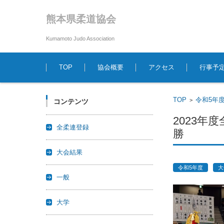
熊本県柔道協会
Kumamoto Judo Association
コンテンツに移動
TOP
協会概要
アクセス
行事予
TOP
令和5年
>
コンテンツ
2023
全柔連登録
勝
大会結果
令和5年度
大
一般
大学