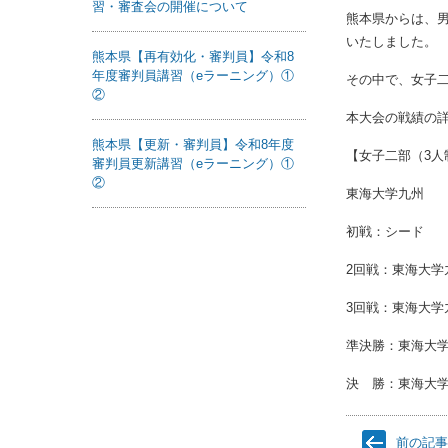
習・審査会の開催について
熊本県からは、
いたしました。
熊本県【再有効化・審判員】令和8
年度審判員講習（eラーニング）①
その中で、女子
②
本大会の戦績の
熊本県【更新・審判員】令和8年度
【女子二部（3人
審判員更新講習（eラーニング）①
②
東海大学九州
初戦：シード
2回戦：東海大学
3回戦：東海大学
準決勝：東海大
決 勝：東海大
前の記