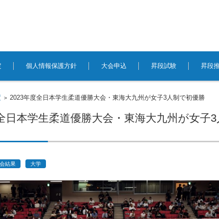
定
個人情報保護方針
大会申込
昇段試験
昇段
度
2023年度全日本学生柔道優勝大会・東海大九州が女子3人制で初優勝
>
年度全日本学生柔道優勝大会・東海大九州が女子
会結果
大学