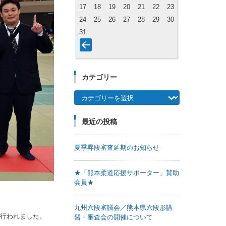
17
18
19
20
21
22
23
24
25
26
27
28
29
30
31
カテゴリー
カテゴリー
最近の投稿
夏季昇段審査延期のお知らせ
★「熊本柔道応援サポーター」賛助
会員★
九州六段審議会／熊本県六段形講
で行われました。
習・審査会の開催について