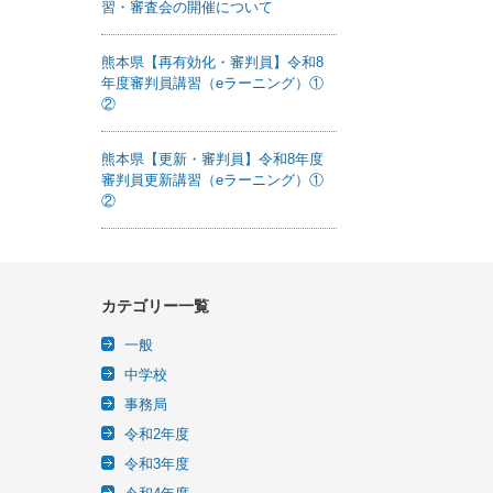
習・審査会の開催について
熊本県【再有効化・審判員】令和8
年度審判員講習（eラーニング）①
②
熊本県【更新・審判員】令和8年度
審判員更新講習（eラーニング）①
②
カテゴリー一覧
一般
中学校
事務局
令和2年度
令和3年度