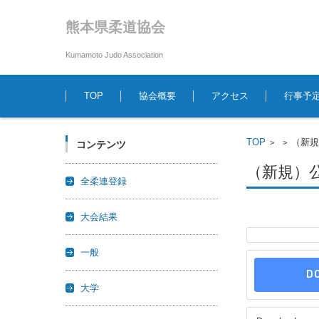
熊本県柔道協会
Kumamoto Judo Association
コンテンツに移動
TOP
協会概要
アクセス
行事予
TOP
（新
>
>
コンテンツ
（新規）
全柔連登録
大会結果
一般
D
大学