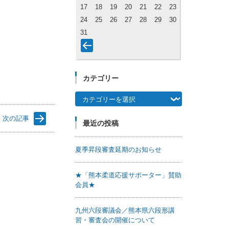
17
18
19
20
21
22
23
24
25
26
27
28
29
30
31
カテゴリー
カテゴリー
次の記事
最近の投稿
夏季昇段審査延期のお知らせ
★「熊本柔道応援サポーター」賛助
会員★
九州六段審議会／熊本県六段形講
習・審査会の開催について