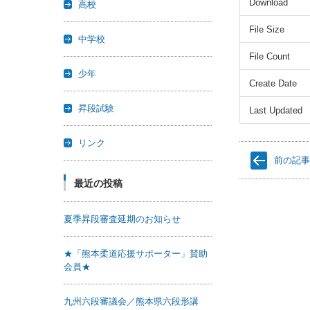
Download
高校
File Size
中学校
File Count
少年
Create Date
昇段試験
Last Updated
リンク
前の記
最近の投稿
夏季昇段審査延期のお知らせ
★「熊本柔道応援サポーター」賛助
会員★
九州六段審議会／熊本県六段形講