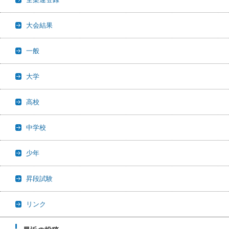
大会結果
一般
大学
高校
中学校
少年
昇段試験
リンク