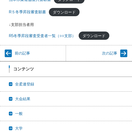
R５冬季昇段審査願書
ダウンロード
↓支部担当者用
R5冬季昇段審査受査者一覧（○○支部）
ダウンロード
前の記事
次の記事
コンテンツ
全柔連登録
大会結果
一般
大学