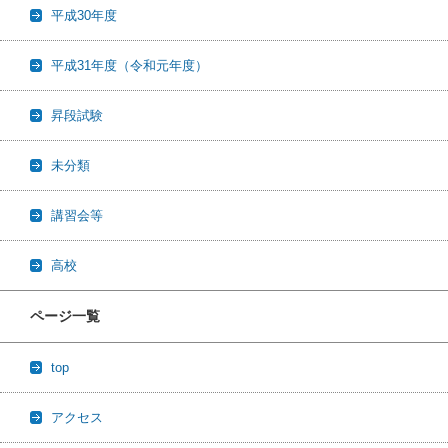
平成30年度
平成31年度（令和元年度）
昇段試験
未分類
講習会等
高校
ページ一覧
top
アクセス