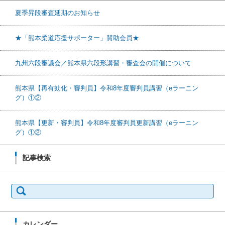
夏季昇段審査延期のお知らせ
★「熊本柔道応援サポーター」賛助会員★
九州六段審議会／熊本県六段形講習・審査会の開催について
熊本県【再有効化・審判員】令和8年度審判員講習（eラーニン
グ）①②
熊本県【更新・審判員】令和8年度審判員更新講習（eラーニン
グ）①②
記事検索
検索:
カレンダー