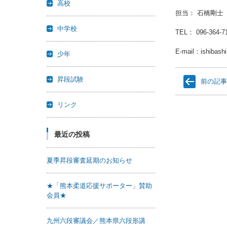
高校
担当： 石橋剛士
中学校
TEL： 096-364
E-mail：ishibash
少年
昇段試験
前の記
リンク
最近の投稿
夏季昇段審査延期のお知らせ
★「熊本柔道応援サポーター」賛助
会員★
九州六段審議会／熊本県六段形講