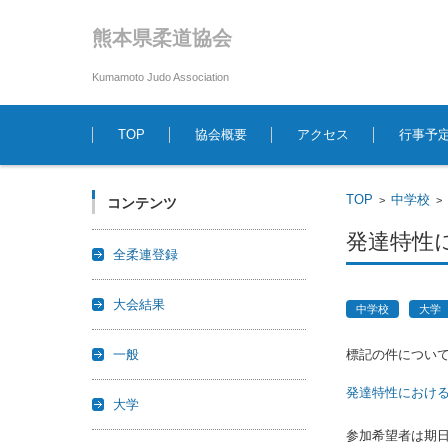
熊本県柔道協会
Kumamoto Judo Association
コンテンツに移動
TOP
協会概要
アクセス
行事予
TOP
中学校
>
コンテンツ
発達特性
全柔連登録
大会結果
中学校
大学
一般
標記の件につい
発達特性におけ
大学
参加希望者は期