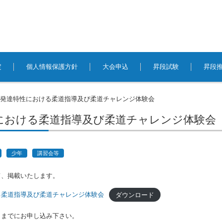
定
個人情報保護方針
大会申込
昇段試験
昇段
発達特性における柔道指導及び柔道チャレンジ体験会
>
における柔道指導及び柔道チャレンジ体験会
少年
講習会等
て、掲載いたします。
る柔道指導及び柔道チャレンジ体験会
ダウンロード
日までにお申し込み下さい。