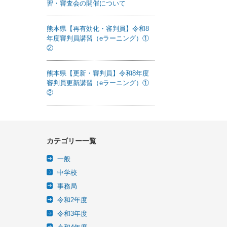
習・審査会の開催について
熊本県【再有効化・審判員】令和8
年度審判員講習（eラーニング）①
②
熊本県【更新・審判員】令和8年度
審判員更新講習（eラーニング）①
②
カテゴリー一覧
一般
中学校
事務局
令和2年度
令和3年度