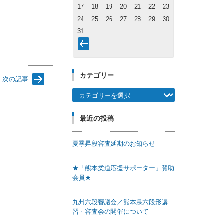
17
18
19
20
21
22
23
24
25
26
27
28
29
30
31
カテゴリー
次の記事
カテゴリー
最近の投稿
夏季昇段審査延期のお知らせ
★「熊本柔道応援サポーター」賛助
会員★
九州六段審議会／熊本県六段形講
習・審査会の開催について