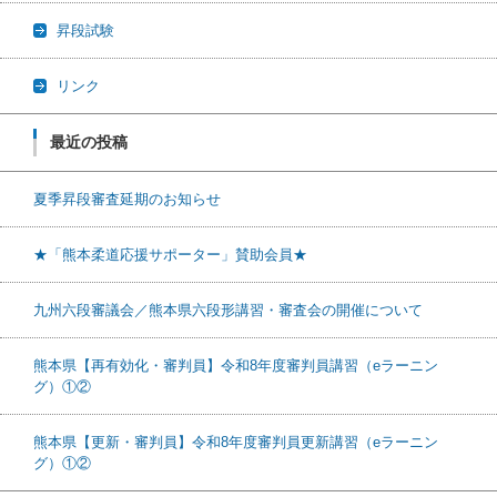
昇段試験
リンク
最近の投稿
夏季昇段審査延期のお知らせ
★「熊本柔道応援サポーター」賛助会員★
九州六段審議会／熊本県六段形講習・審査会の開催について
熊本県【再有効化・審判員】令和8年度審判員講習（eラーニン
グ）①②
熊本県【更新・審判員】令和8年度審判員更新講習（eラーニン
グ）①②