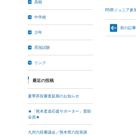
高校
R5県ジュニア参
中学校
前の記
少年
昇段試験
リンク
最近の投稿
夏季昇段審査延期のお知らせ
★「熊本柔道応援サポーター」賛助
会員★
九州六段審議会／熊本県六段形講