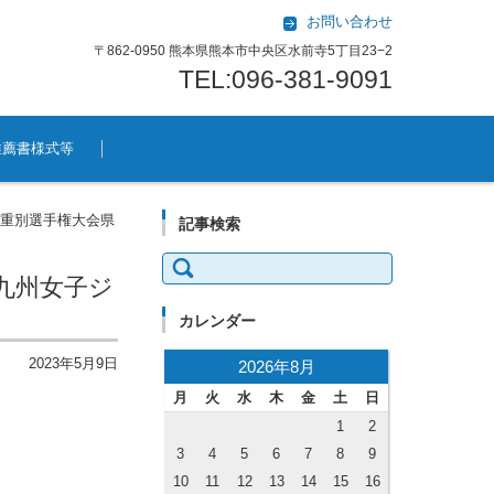
お問い合わせ
〒862-0950 熊本県熊本市中央区水前寺5丁目23−2
TEL:096-381-9091
推薦書様式等
体重別選手権大会県
記事検索
検索:
回九州女子ジ
カレンダー
2023年5月9日
2026年8月
月
火
水
木
金
土
日
1
2
3
4
5
6
7
8
9
10
11
12
13
14
15
16