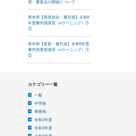
習・審査会の開催について
熊本県【再有効化・審判員】令和8
年度審判員講習（eラーニング）①
②
熊本県【更新・審判員】令和8年度
審判員更新講習（eラーニング）①
②
カテゴリー一覧
一般
中学校
事務局
令和2年度
令和3年度