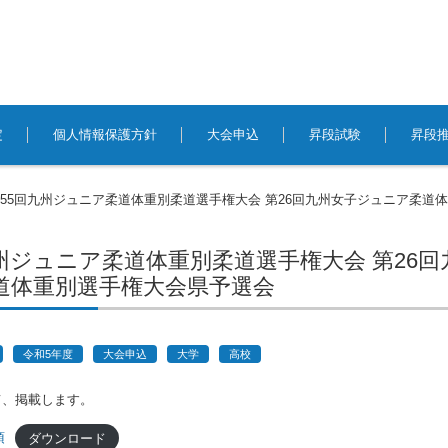
定
個人情報保護方針
大会申込
昇段試験
昇段
55回九州ジュニア柔道体重別柔道選手権大会 第26回九州女子ジュニア柔道
九州ジュニア柔道体重別柔道選手権大会 第26
道体重別選手権大会県予選会
令和5年度
大会申込
大学
高校
て、掲載します。
項
ダウンロード