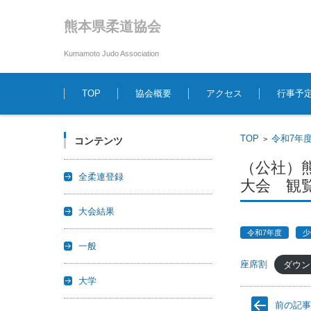
熊本県柔道協会
Kumamoto Judo Association
コンテンツに移動
TOP
協会概要
アクセス
行事予
TOP
令和7年
>
コンテンツ
（公社）
全柔連登録
大会 観
大会結果
令和7年度
少
一般
座席割
ダウン
大学
前の記