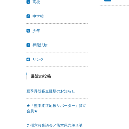
高校
中学校
少年
昇段試験
リンク
最近の投稿
夏季昇段審査延期のお知らせ
★「熊本柔道応援サポーター」賛助
会員★
九州六段審議会／熊本県六段形講