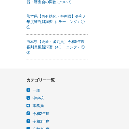
習・審査会の開催について
熊本県【再有効化・審判員】令和8
年度審判員講習（eラーニング）①
②
熊本県【更新・審判員】令和8年度
審判員更新講習（eラーニング）①
②
カテゴリー一覧
一般
中学校
事務局
令和2年度
令和3年度