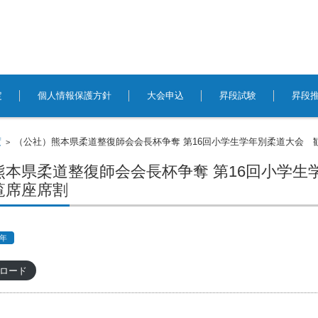
定
個人情報保護方針
大会申込
昇段試験
昇段
度
（公社）熊本県柔道整復師会会長杯争奪 第16回小学生学年別柔道大会 
>
熊本県柔道整復師会会長杯争奪 第16回小学生
覧席座席割
年
ロード
事