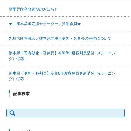
夏季昇段審査延期のお知らせ
★「熊本柔道応援サポーター」賛助会員★
九州六段審議会／熊本県六段形講習・審査会の開催について
熊本県【再有効化・審判員】令和8年度審判員講習（eラーニン
グ）①②
熊本県【更新・審判員】令和8年度審判員更新講習（eラーニン
グ）①②
記事検索
検索: