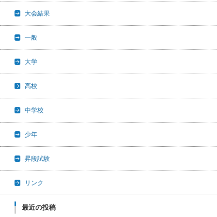
大会結果
一般
大学
高校
中学校
少年
昇段試験
リンク
最近の投稿