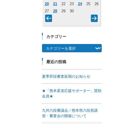
20
21
22
23
24
25
26
27
28
29
30
カテゴリー
カテゴリー
最近の投稿
夏季昇段審査延期のお知らせ
★「熊本柔道応援サポーター」賛助
会員★
九州六段審議会／熊本県六段形講
習・審査会の開催について