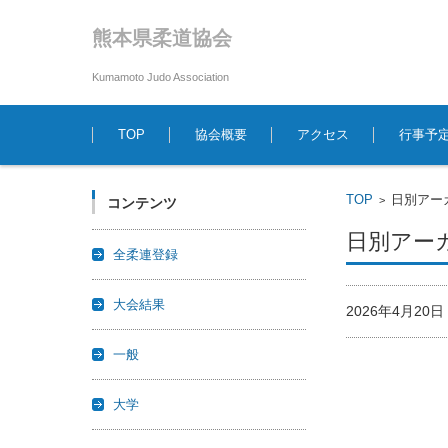
熊本県柔道協会
Kumamoto Judo Association
コンテンツに移動
TOP
協会概要
アクセス
行事予
TOP
日別アーカ
>
コンテンツ
日別アーカイ
全柔連登録
大会結果
2026年4月2
一般
大学