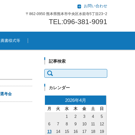
お問い合わせ
〒862-0950 熊本県熊本市中央区水前寺5丁目23−2
TEL:096-381-9091
推薦書様式等
記事検索
検索:
カレンダー
手選考会
2026年4月
月
火
水
木
金
土
日
1
2
3
4
5
6
7
8
9
10
11
12
13
14
15
16
17
18
19