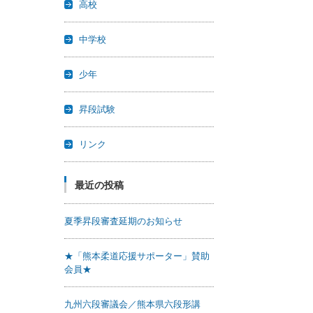
高校
中学校
少年
昇段試験
リンク
最近の投稿
夏季昇段審査延期のお知らせ
★「熊本柔道応援サポーター」賛助
会員★
九州六段審議会／熊本県六段形講