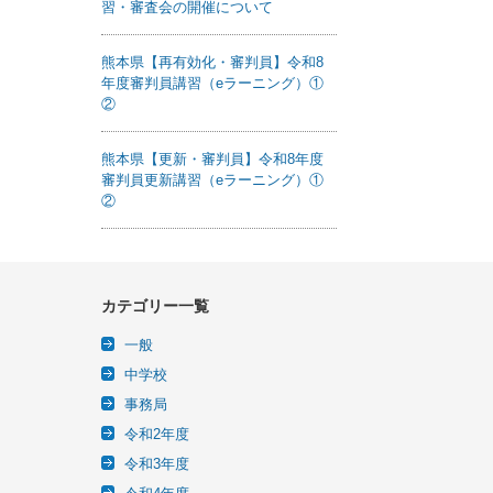
習・審査会の開催について
熊本県【再有効化・審判員】令和8
年度審判員講習（eラーニング）①
②
熊本県【更新・審判員】令和8年度
審判員更新講習（eラーニング）①
②
カテゴリー一覧
一般
中学校
事務局
令和2年度
令和3年度