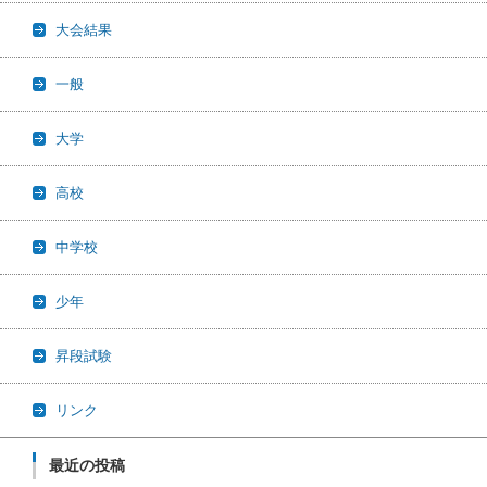
大会結果
一般
大学
高校
中学校
少年
昇段試験
リンク
最近の投稿