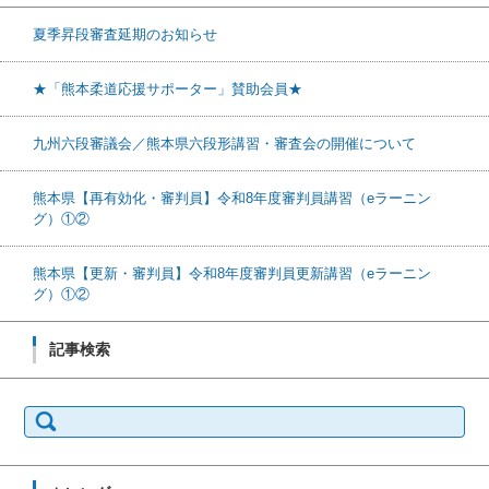
夏季昇段審査延期のお知らせ
★「熊本柔道応援サポーター」賛助会員★
九州六段審議会／熊本県六段形講習・審査会の開催について
熊本県【再有効化・審判員】令和8年度審判員講習（eラーニン
グ）①②
熊本県【更新・審判員】令和8年度審判員更新講習（eラーニン
グ）①②
記事検索
検索: