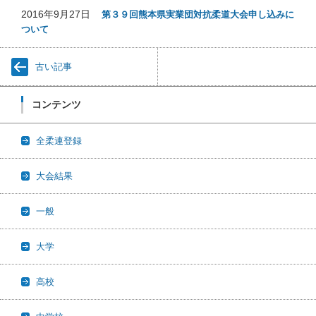
2016年9月27日
第３９回熊本県実業団対抗柔道大会申し込みに
ついて
古い記事
コンテンツ
全柔連登録
大会結果
一般
大学
高校