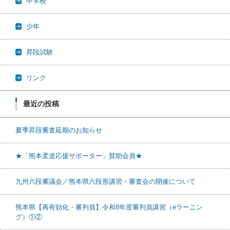
中学校
少年
昇段試験
リンク
最近の投稿
夏季昇段審査延期のお知らせ
★「熊本柔道応援サポーター」賛助会員★
九州六段審議会／熊本県六段形講習・審査会の開催について
熊本県【再有効化・審判員】令和8年度審判員講習（eラーニン
グ）①②