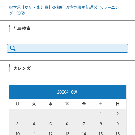
熊本県【更新・審判員】令和8年度審判員更新講習（eラーニン
グ）①②
記事検索
検索:
カレンダー
2026年8月
月
火
水
木
金
土
日
1
2
3
4
5
6
7
8
9
10
11
12
13
14
15
16