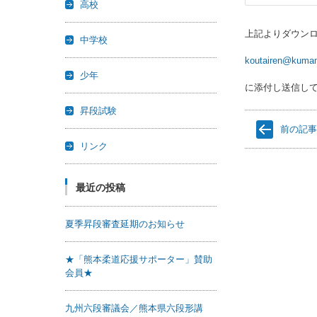
高校
上記よりダウン
中学校
koutairen@kumam
少年
に添付し送信し
昇段試験
前の記
リンク
最近の投稿
夏季昇段審査延期のお知らせ
★「熊本柔道応援サポーター」賛助
会員★
九州六段審議会／熊本県六段形講