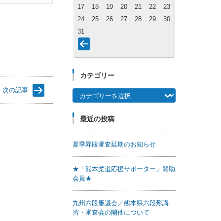
17
18
19
20
21
22
23
24
25
26
27
28
29
30
31
カテゴリー
次の記事
カテゴリー
最近の投稿
夏季昇段審査延期のお知らせ
★「熊本柔道応援サポーター」賛助
会員★
九州六段審議会／熊本県六段形講
習・審査会の開催について