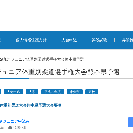
定
個人情報保護方針
大会申込
昇段試験
昇段
29九州ジュニア体重別柔道選手権大会熊本県予選
州ジュニア体重別柔道選手権大会熊本県予選
大会申込
大学
平成29年度
未分類
高校
ア体重別柔道大会熊本県予選大会要項
９ジュニア申込み
le(s)
49.50 KB