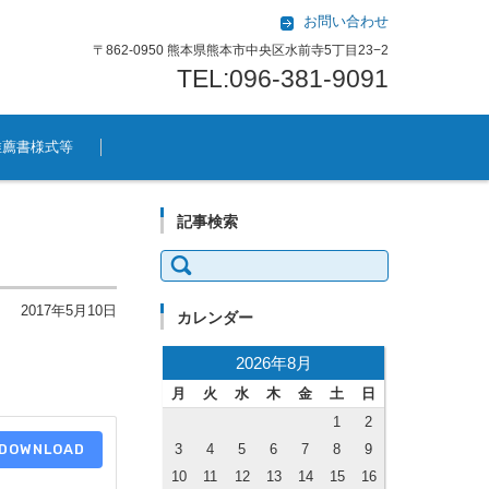
お問い合わせ
〒862-0950 熊本県熊本市中央区水前寺5丁目23−2
TEL:096-381-9091
推薦書様式等
記事検索
検索:
2017年5月10日
カレンダー
2026年8月
月
火
水
木
金
土
日
1
2
DOWNLOAD
3
4
5
6
7
8
9
10
11
12
13
14
15
16