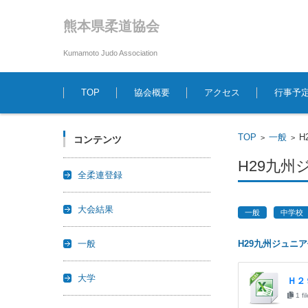
熊本県柔道協会
Kumamoto Judo Association
コンテンツに移動
TOP
協会概要
アクセス
行事予
TOP
一般
H
>
>
コンテンツ
H29九
全柔連登録
大会結果
一般
中学校
一般
H29九州ジュニ
大学
Ｈ２
1 fi