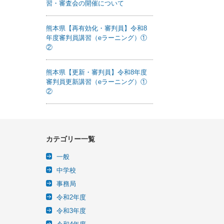
習・審査会の開催について
熊本県【再有効化・審判員】令和8
年度審判員講習（eラーニング）①
②
熊本県【更新・審判員】令和8年度
審判員更新講習（eラーニング）①
②
カテゴリー一覧
一般
中学校
事務局
令和2年度
令和3年度